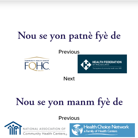
Nou se yon patnè fyè de
Previous
Next
Nou se yon manm fyè de
Previous