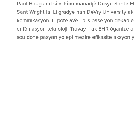
Paul Haugland sèvi kòm manadjè Dosye Sante El
Sant Wright la. Li gradye nan DeVry University a
kominikasyon. Li pote avè l plis pase yon dekad
enfòmasyon teknoloji. Travay li ak EHR òganize 
sou done pasyan yo epi mezire efikasite aksyon 