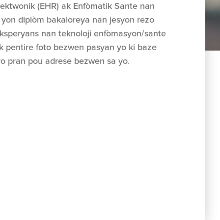
ektwonik (EHR) ak Enfòmatik Sante nan
k yon diplòm bakaloreya nan jesyon rezo
 eksperyans nan teknoloji enfòmasyon/sante
ak pentire foto bezwen pasyan yo ki baze
yo pran pou adrese bezwen sa yo.