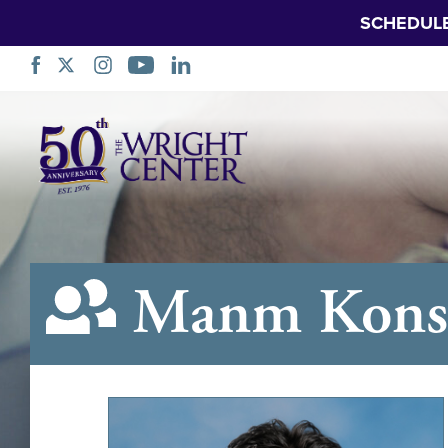
SCHEDUL
Sote
Navigasyon
Manm Konsè