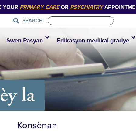
E YOUR
PRIMARY CARE
OR
PSYCHIATRY
APPOINTME
SEARCH
Swen Pasyan
Edikasyon medikal gradye
y la
Konsènan