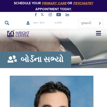
SCHEDULE YOUR
PRIMARY CARE
OR
PSYCHIATRY
APPOINTMENT TODAY.
ગુજરાતી
પેશન્ટ પોર્ટલ
કારકિર્દી
નેવિગેશન
છોડો
બોર્ડના સભ્યો