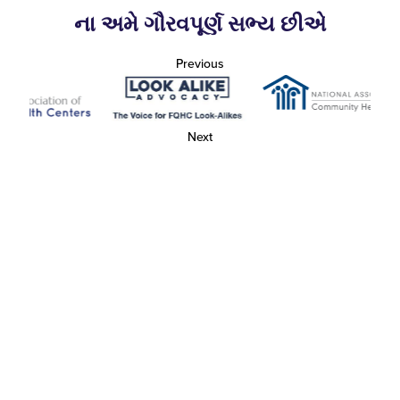
ના અમે ગૌરવપૂર્ણ સભ્ય છીએ
Previous
Next