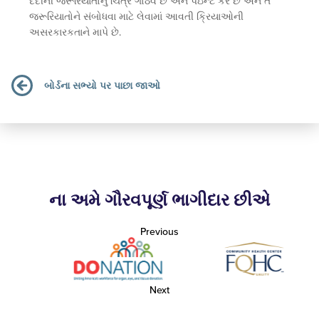
દર્દીની જરૂરિયાતોનું ચિત્ર ગોઠવે છે અને પેઇન્ટ કરે છે અને તે
જરૂરિયાતોને સંબોધવા માટે લેવામાં આવતી ક્રિયાઓની
અસરકારકતાને માપે છે.
બોર્ડના સભ્યો પર પાછા જાઓ
ના અમે ગૌરવપૂર્ણ ભાગીદાર છીએ
Previous
Next