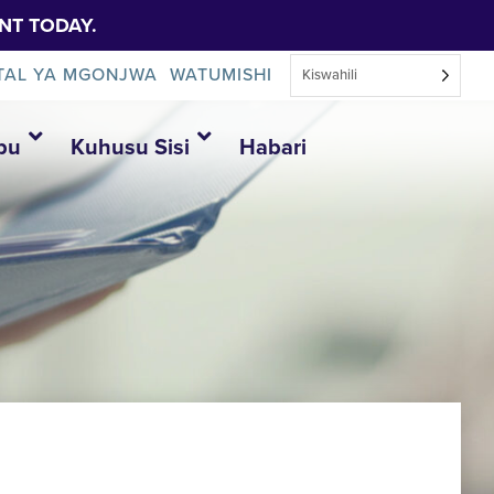
NT TODAY.
TAL YA MGONJWA
WATUMISHI
Kiswahili
bu
Kuhusu Sisi
Habari