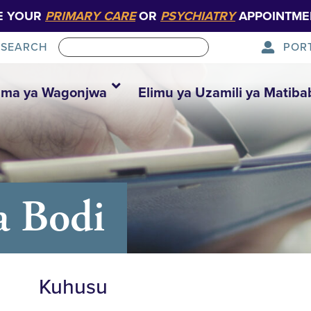
E YOUR
PRIMARY CARE
OR
PSYCHIATRY
APPOINTME
POR
SEARCH
ma ya Wagonjwa
Elimu ya Uzamili ya Matiba
 Bodi
Kuhusu