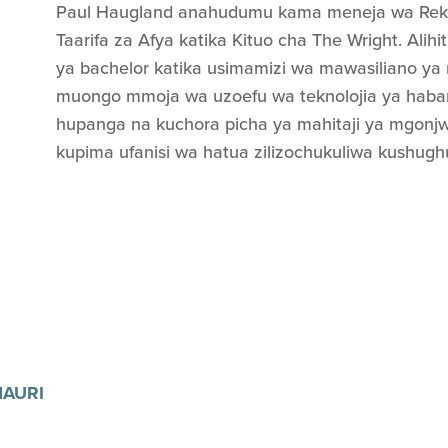
Paul Haugland anahudumu kama meneja wa Rekodi
Taarifa za Afya katika Kituo cha The Wright. Alih
ya bachelor katika usimamizi wa mawasiliano ya 
muongo mmoja wa uzoefu wa teknolojia ya habari
hupanga na kuchora picha ya mahitaji ya mgonj
kupima ufanisi wa hatua zilizochukuliwa kushughu
AURI