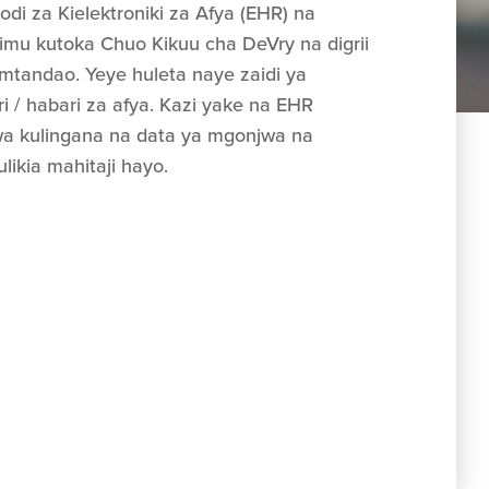
 za Kielektroniki za Afya (EHR) na
itimu kutoka Chuo Kikuu cha DeVry na digrii
mtandao. Yeye huleta naye zaidi ya
 / habari za afya. Kazi yake na EHR
wa kulingana na data ya mgonjwa na
likia mahitaji hayo.