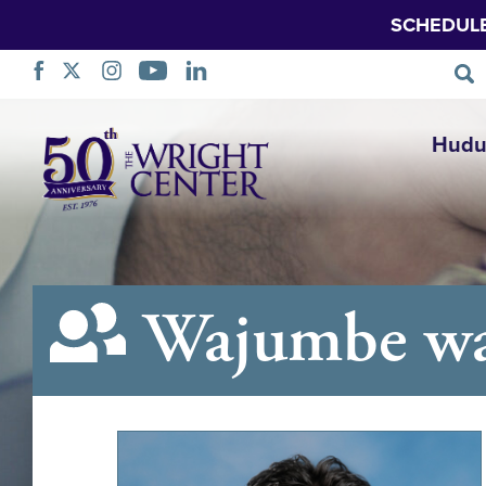
SCHEDUL
Ruka
Hudu
Urambazaji
Wajumbe wa