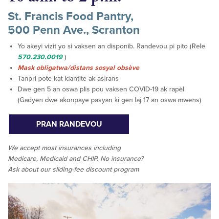
St. Francis Food Pantry,
500 Penn Ave., Scranton
Yo akeyi vizit yo si vaksen an disponib. Randevou pi pito (Rele
570.230.0019
)
Mask obligatwa/distans sosyal obsève
Tanpri pote kat idantite ak asirans
Dwe gen 5 an oswa plis pou vaksen COVID-19 ak rapèl
(Gadyen dwe akonpaye pasyan ki gen laj 17 an oswa mwens)
PRAN RANDEVOU
We accept
most
insurances including
Medicare, Medicaid and CHIP. No insurance?
Ask about our sliding-fee discount program