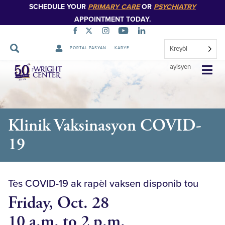
SCHEDULE YOUR
PRIMARY CARE
OR
PSYCHIATRY
APPOINTMENT TODAY.
Kreyòl
PORTAL PASYAN
KARYE
Sote
ayisyen
Navigasyon
Klinik Vaksinasyon COVID-
19
Tès COVID-19 ak rapèl vaksen disponib tou
Friday, Oct. 28
10 a.m. to 2 p.m.