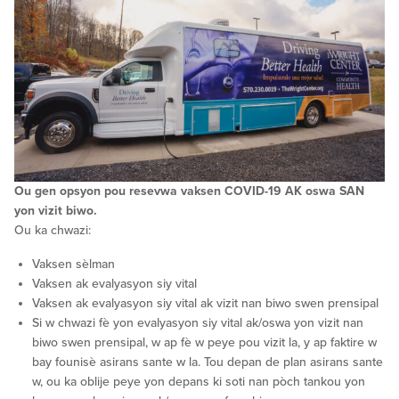
Ou gen opsyon pou resevwa vaksen COVID-19 AK oswa SAN
yon vizit biwo.
Ou ka chwazi:
Vaksen sèlman
Vaksen ak evalyasyon siy vital
Vaksen ak evalyasyon siy vital ak vizit nan biwo swen prensipal
Si w chwazi fè yon evalyasyon siy vital ak/oswa yon vizit nan
biwo swen prensipal, w ap fè w peye pou vizit la, y ap faktire w
bay founisè asirans sante w la. Tou depan de plan asirans sante
w, ou ka oblije peye yon depans ki soti nan pòch tankou yon