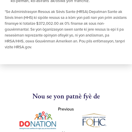
ko-peman, ko-asirans ak/oswa yon franchiz.
*Se Administrasyon Resous ak Sèvis Sante (HRSA) Depatman Sante ak
Sèvis Imen (HHS) ki sipòte resous sa a kòm yon pati nan yon prim asistans
finansye ki totalize $372,002.00 ak 0% finanse ak sous non-
gouvènmantal. Se yon òganizasyon swen sante ki jere resous la epi li pa
nesesèman reprezante opinyon ofisyèl yo, ni yon andòsman, pa
HRSA/HHS, oswa Gouvènman Ameriken an. Pou plis enfòmasyon, tanpri
vizite HRSA.gov.
Nou se yon patnè fyè de
Previous