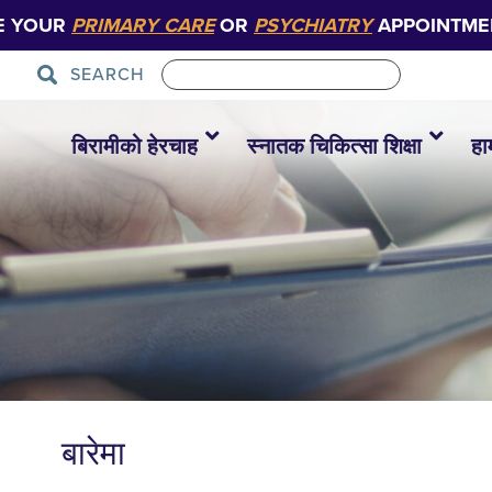
E YOUR
PRIMARY CARE
OR
PSYCHIATRY
APPOINTME
SEARCH
बिरामीको हेरचाह
स्नातक चिकित्सा शिक्षा
हा
बारेमा