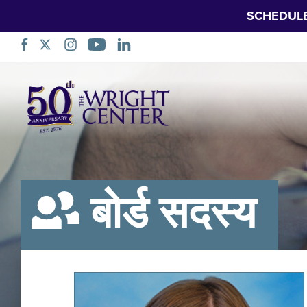
SCHEDUL
नेभिगेसन
स्किप
गर्नुहोस्
बोर्ड सदस्य