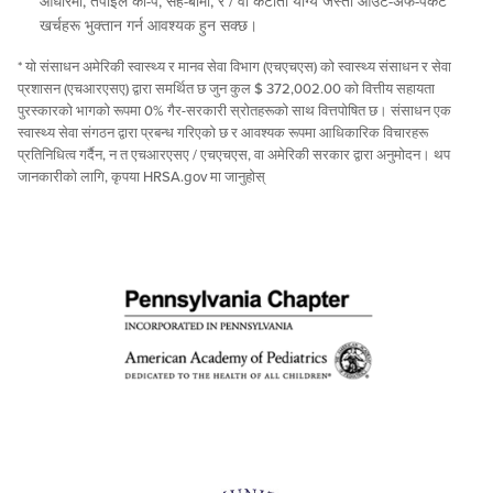
आधारमा, तपाईंले को-पे, सह-बीमा, र / वा कटौती योग्य जस्ता आउट-अफ-पकेट
खर्चहरू भुक्तान गर्न आवश्यक हुन सक्छ।
* यो संसाधन अमेरिकी स्वास्थ्य र मानव सेवा विभाग (एचएचएस) को स्वास्थ्य संसाधन र सेवा
प्रशासन (एचआरएसए) द्वारा समर्थित छ जुन कुल $ 372,002.00 को वित्तीय सहायता
पुरस्कारको भागको रूपमा 0% गैर-सरकारी स्रोतहरूको साथ वित्तपोषित छ। संसाधन एक
स्वास्थ्य सेवा संगठन द्वारा प्रबन्ध गरिएको छ र आवश्यक रूपमा आधिकारिक विचारहरू
प्रतिनिधित्व गर्दैन, न त एचआरएसए / एचएचएस, वा अमेरिकी सरकार द्वारा अनुमोदन। थप
जानकारीको लागि, कृपया HRSA.gov मा जानुहोस्