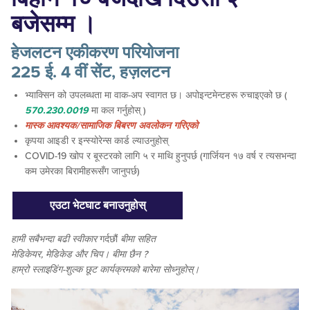
बजेसम्म ।
हेजलटन एकीकरण परियोजना
225 ई. 4 वीं सेंट, हज़लटन
भ्याक्सिन को उपलब्धता मा वाक-अप स्वागत छ। अपोइन्टमेन्टहरू रुचाइएको छ (
570.230.0019
मा कल गर्नुहोस् )
मास्क आवश्यक/सामाजिक बिबरण अवलोकन गरिएको
कृपया आइडी र इन्स्योरेन्स कार्ड ल्याउनुहोस्
COVID-19 खोप र बूस्टरको लागि ५ र माथि हुनुपर्छ (गार्जियन १७ वर्ष र त्यसभन्दा
कम उमेरका बिरामीहरूसँग जानुपर्छ)
एउटा भेटघाट बनाउनुहोस्
हामी
सबैभन्दा बढी
स्वीकार
गर्दछौं
बीमा सहित
मेडिकेयर, मेडिकेड और चिप। बीमा छैन ?
हाम्रो स्लाइडिंग-शुल्क छूट कार्यक्रमको बारेमा सोध्नुहोस्।