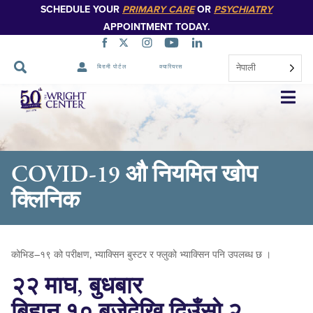
SCHEDULE YOUR
PRIMARY CARE
OR
PSYCHIATRY
APPOINTMENT TODAY.
नेपाली
बिरामी पोर्टल
क्यारियरस
नेभिगेसन
स्किप
गर्नुहोस्
COVID-19 औ नियमित खोप
क्लिनिक
कोभिड–१९ को परीक्षण, भ्याक्सिन बुस्टर र फ्लुको भ्याक्सिन पनि उपलब्ध छ ।
२२ माघ, बुधबार
बिहान १० बजेदेखि दिउँसो २