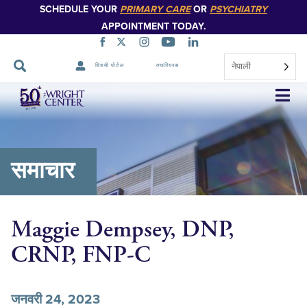
SCHEDULE YOUR
PRIMARY CARE
OR
PSYCHIATRY
APPOINTMENT TODAY.
नेपाली
बिरामी पोर्टल
क्यारियरस
नेभिगेसन
स्किप
गर्नुहोस्
समाचार
Maggie Dempsey, DNP,
CRNP, FNP-C
जनवरी 24, 2023