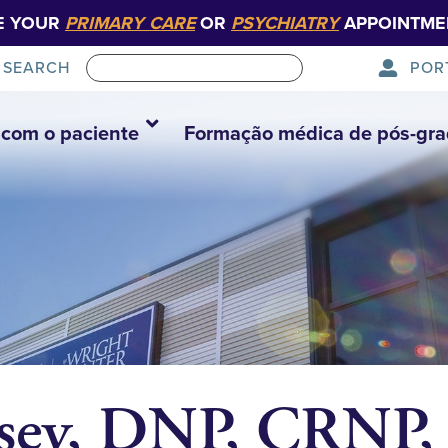
E YOUR
PRIMARY CARE
OR
PSYCHIATRY
APPOINTME
POR
SEARCH
com o paciente
Formação médica de pós-gr
sey, DNP, CRNP,