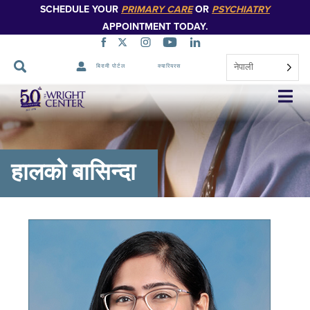
SCHEDULE YOUR
PRIMARY CARE
OR
PSYCHIATRY
APPOINTMENT TODAY.
नेपाली
बिरामी पोर्टल
क्यारियरस
नेभिगेसन
स्किप
गर्नुहोस्
हालको बासिन्दा