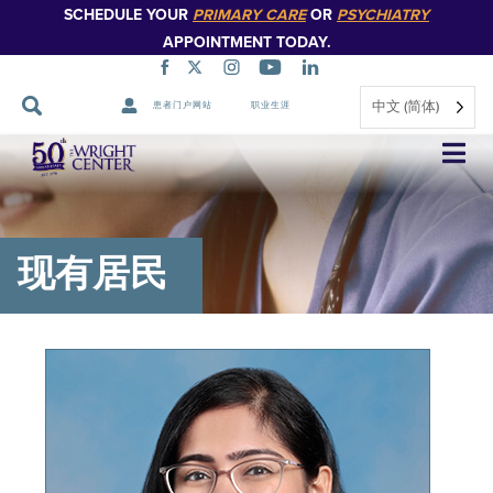
SCHEDULE YOUR
PRIMARY CARE
OR
PSYCHIATRY
APPOINTMENT TODAY.
中文 (简体)
患者门户网站
职业生涯
跳
过
导
航
现有居民