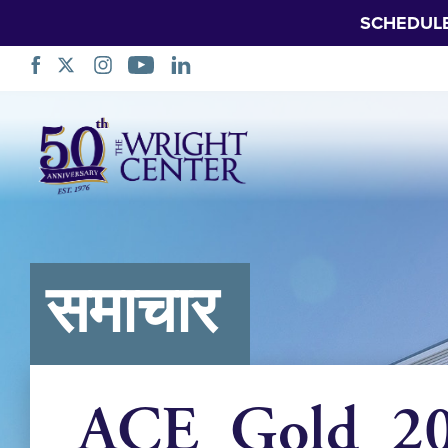
SCHEDUL
नेभिगेसन
स्किप
गर्नुहोस्
समाचार
ACE_Gold_2023