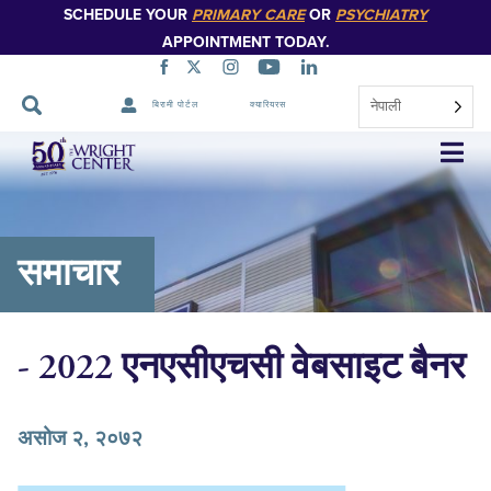
SCHEDULE YOUR
PRIMARY CARE
OR
PSYCHIATRY
APPOINTMENT TODAY.
नेपाली
बिरामी पोर्टल
क्यारियरस
नेभिगेसन
स्किप
गर्नुहोस्
समाचार
- 2022 एनएसीएचसी वेबसाइट बैनर
असोज २, २०७२