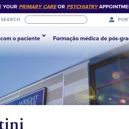
E YOUR
PRIMARY CARE
OR
PSYCHIATRY
APPOINTME
POR
SEARCH
com o paciente
Formação médica de pós-gr
tini