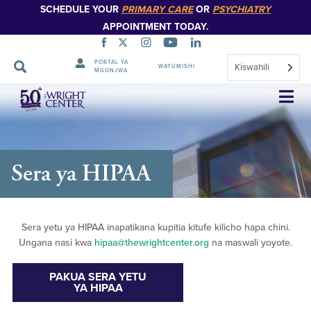
SCHEDULE YOUR
PRIMARY CARE
OR
PSYCHIATRY
APPOINTMENT TODAY.
PORTAL YA
Kiswahili
WATUMISHI
MGONJWA
Ruka
Urambazaji
Sera ya HIPAA
Sera yetu ya HIPAA inapatikana kupitia kitufe kilicho hapa chini.
Ungana nasi kwa
hipaa@thewrightcenter.org
na maswali yoyote.
PAKUA SERA YETU
YA HIPAA