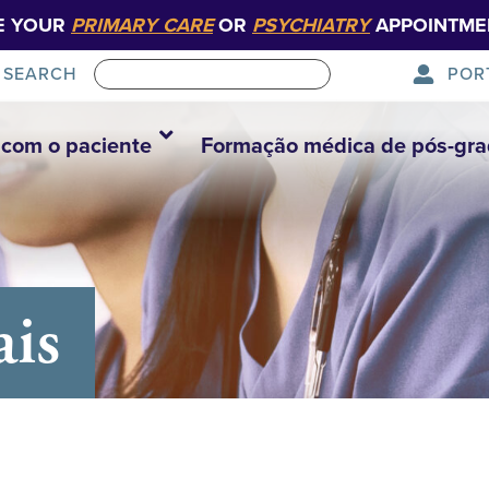
E YOUR
PRIMARY CARE
OR
PSYCHIATRY
APPOINTME
POR
SEARCH
com o paciente
Formação médica de pós-gr
ais