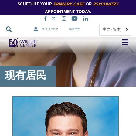
SCHEDULE YOUR
PRIMARY CARE
OR
PSYCHIATRY
APPOINTMENT TODAY.
中文 (简体)
患者门户网站
职业生涯
跳
过
导
航
现有居民