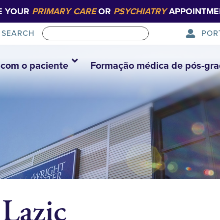
E YOUR
PRIMARY CARE
OR
PSYCHIATRY
APPOINTME
POR
SEARCH
com o paciente
Formação médica de pós-gr
 Lazic