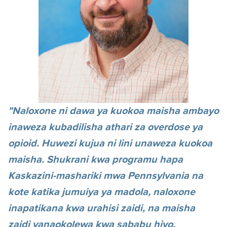
"Naloxone ni dawa ya kuokoa maisha ambayo
inaweza kubadilisha athari za overdose ya
opioid. Huwezi kujua ni lini unaweza kuokoa
maisha. Shukrani kwa programu hapa
Kaskazini-mashariki mwa Pennsylvania na
kote katika jumuiya ya madola, naloxone
inapatikana kwa urahisi zaidi, na maisha
zaidi yanaokolewa kwa sababu hiyo.