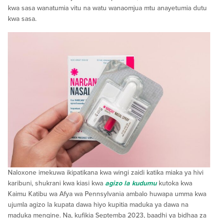
kwa sasa wanatumia vitu na watu wanaomjua mtu anayetumia dutu
kwa sasa.
Naloxone imekuwa ikipatikana kwa wingi zaidi katika miaka ya hivi
karibuni, shukrani kwa kiasi kwa
agizo la kudumu
kutoka kwa
Kaimu Katibu wa Afya wa Pennsylvania ambalo huwapa umma kwa
ujumla agizo la kupata dawa hiyo kupitia maduka ya dawa na
maduka mengine. Na, kufikia Septemba 2023, baadhi ya bidhaa za