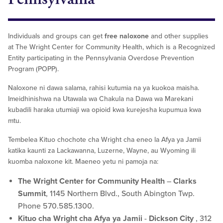
Individuals and groups can get
free naloxone
and other supplies
at The Wright Center for Community Health, which is a Recognized
Entity participating in the Pennsylvania Overdose Prevention
Program (POPP).
Naloxone ni dawa salama, rahisi kutumia na ya kuokoa maisha.
Imeidhinishwa na Utawala wa Chakula na Dawa wa Marekani
kubadili haraka utumiaji wa opioid kwa kurejesha kupumua kwa
mtu.
Tembelea Kituo chochote cha Wright cha eneo la Afya ya Jamii
katika kaunti za Lackawanna, Luzerne, Wayne, au Wyoming ili
kuomba naloxone kit. Maeneo yetu ni pamoja na:
The Wright Center for Community Health
–
Clarks
Summit
, 1145 Northern Blvd., South Abington Twp.
Phone 570.585.1300.
Kituo cha Wright cha Afya ya Jamii
-
Dickson City
, 312