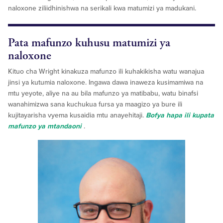
naloxone ziliidhinishwa na serikali kwa matumizi ya madukani.
Pata mafunzo kuhusu matumizi ya
naloxone
Kituo cha Wright kinakuza mafunzo ili kuhakikisha watu wanajua
jinsi ya kutumia naloxone. Ingawa dawa inaweza kusimamiwa na
mtu yeyote, aliye na au bila mafunzo ya matibabu, watu binafsi
wanahimizwa sana kuchukua fursa ya maagizo ya bure ili
kujitayarisha vyema kusaidia mtu anayehitaji.
Bofya hapa ili kupata
mafunzo ya mtandaoni
.