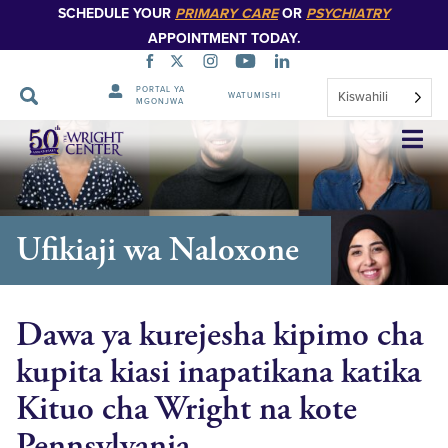
SCHEDULE YOUR
PRIMARY CARE
OR
PSYCHIATRY
APPOINTMENT TODAY.
PORTAL YA
Kiswahili
WATUMISHI
MGONJWA
Ruka
Urambazaji
Ufikiaji wa Naloxone
Dawa ya kurejesha kipimo cha
kupita kiasi inapatikana katika
Kituo cha Wright na kote
Pennsylvania