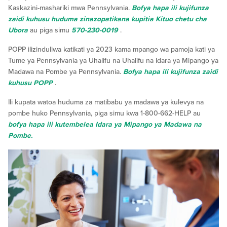
Kaskazini-mashariki mwa Pennsylvania.
Bofya hapa ili kujifunza
zaidi kuhusu huduma zinazopatikana kupitia Kituo chetu cha
Ubora
au piga simu
570-230-0019
.
POPP ilizinduliwa katikati ya 2023 kama mpango wa pamoja kati ya
Tume ya Pennsylvania ya Uhalifu na Uhalifu na Idara ya Mipango ya
Madawa na Pombe ya Pennsylvania.
Bofya hapa ili kujifunza zaidi
kuhusu POPP
.
Ili kupata watoa huduma za matibabu ya madawa ya kulevya na
pombe huko Pennsylvania, piga simu kwa 1-800-662-HELP au
bofya hapa ili kutembelea Idara ya Mipango ya Madawa na
Pombe.