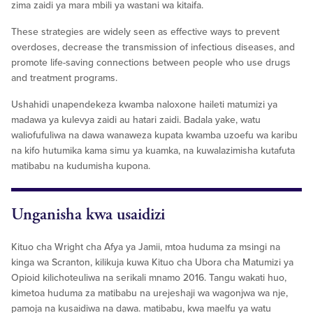
zima zaidi ya mara mbili ya wastani wa kitaifa.
These strategies are widely seen as effective ways to prevent
overdoses, decrease the transmission of infectious diseases, and
promote life-saving connections between people who use drugs
and treatment programs.
Ushahidi unapendekeza kwamba naloxone haileti matumizi ya
madawa ya kulevya zaidi au hatari zaidi. Badala yake, watu
waliofufuliwa na dawa wanaweza kupata kwamba uzoefu wa karibu
na kifo hutumika kama simu ya kuamka, na kuwalazimisha kutafuta
matibabu na kudumisha kupona.
Unganisha kwa usaidizi
Kituo cha Wright cha Afya ya Jamii, mtoa huduma za msingi na
kinga wa Scranton, kilikuja kuwa Kituo cha Ubora cha Matumizi ya
Opioid kilichoteuliwa na serikali mnamo 2016. Tangu wakati huo,
kimetoa huduma za matibabu na urejeshaji wa wagonjwa wa nje,
pamoja na kusaidiwa na dawa. matibabu, kwa maelfu ya watu