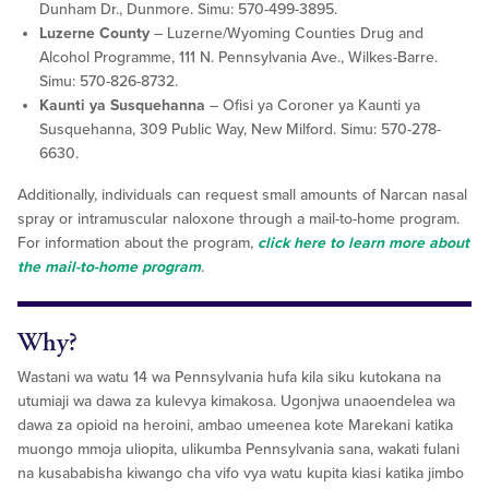
Dunham Dr., Dunmore. Simu: 570-499-3895.
Luzerne County
– Luzerne/Wyoming Counties Drug and
Alcohol Programme, 111 N. Pennsylvania Ave., Wilkes-Barre.
Simu: 570-826-8732.
Kaunti ya Susquehanna
– Ofisi ya Coroner ya Kaunti ya
Susquehanna, 309 Public Way, New Milford. Simu: 570-278-
6630.
Additionally, individuals can request small amounts of Narcan nasal
spray or intramuscular naloxone through a mail-to-home program.
For information about the program,
click here to learn more about
the mail-to-home program
.
Why?
Wastani wa watu 14 wa Pennsylvania hufa kila siku kutokana na
utumiaji wa dawa za kulevya kimakosa. Ugonjwa unaoendelea wa
dawa za opioid na heroini, ambao umeenea kote Marekani katika
muongo mmoja uliopita, ulikumba Pennsylvania sana, wakati fulani
na kusababisha kiwango cha vifo vya watu kupita kiasi katika jimbo