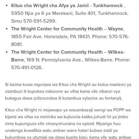
Kituo cha Wright cha Afya ya Jamii
-
Tunkhannock
,
5950 Njia ya 6 ya Marekani, Suite 401, Tunkhannock.
Simu 570-591-5299.
The Wright Center for Community Health
–
Wayne
,
1855 Fair Ave. Honesdale, PA 18431. Phone: 570-576-
8081.
The Wright Center for Community Health
–
Wilkes-
Barre
, 169 N. Pennsylvania Ave., Wilkes-Barre. Phone:
570-491-0126.
Si lazima kuwa mgonjwa wa Kituo cha Wright au kutoa maelezo ya
utambuzi ili kupokea naloxone au vifaa kama vile vibanzi vya
kukagua dawa (zilizoundwa ili kutambua xylazine au fentanyl).
Kituo cha Wright ni mojawapo ya wasambazaji wengi wa POPP wa
kijamii wa vifaa na mshirika wa kujivunia katika juhudi hii ya jimbo
zima kupunguza vifo vinavyohusiana na opioid. Mpango huu
unalenga kuwafikia watu ambao wana hatari kubwa zaidi ya
kukumbwa na utumiaji wa dawa kupita kiasi, kama vile watu ambao