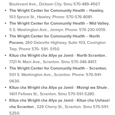
Boulevard Ave., Dickson City. Simu 570-489-4567.
The Wright Center for Community Health
–
Hawley
,
103 Spruce St., Hawley. Phone: 570-576-8081.
The Wright Center for Community Health
–
Mid Valley
,
5 S. Washington Ave., Jermyn. Phone: 570-230-0019.
The Wright Center for Community Health
–
North
Pocono
, 260 Daleville Highway, Suite 103, Covington
Twp. Phone 570- 591- 5150.
Kituo cha Wright cha Afya ya Jamii
-
North Scranton
,
1721 N. Main Ave., Scranton. Simu 570-346-8417.
The Wright Center for Community Health
–
Scranton
,
501 S. Washington Ave., Scranton. Phone: 570-941-
0630.
Kituo cha Wright cha Afya ya Jamii
-
Msingi wa Shule
,
1401 Fellows St., Scranton. Simu 570-591-5280.
Kituo cha Wright cha Afya ya Jamii
-
Kituo cha Ushauri
cha Scranton
, 329 Cherry St., Scranton. Simu 570-591-
5250.