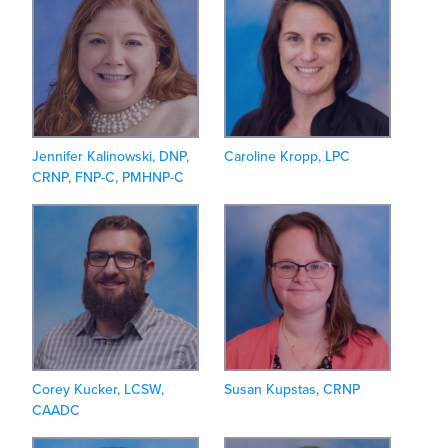
Jennifer Kalinowski, DNP,
Caroline Kropp, LPC
CRNP, FNP-C, PMHNP-C
Corey Kucker, LCSW,
Susan Kupstas, CRNP
CAADC