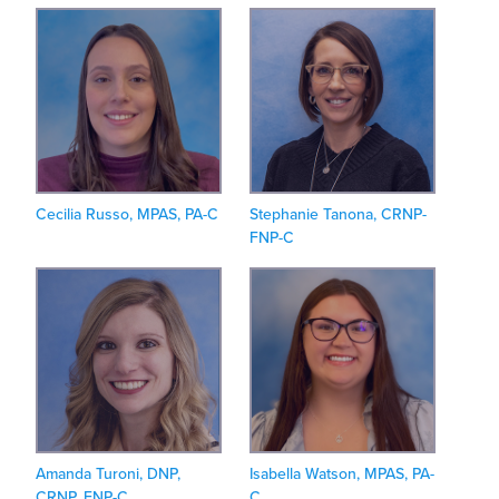
Cecilia Russo, MPAS, PA-C
Stephanie Tanona, CRNP-
FNP-C
Amanda Turoni, DNP,
Isabella Watson, MPAS, PA-
CRNP, FNP-C
C