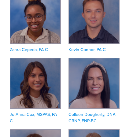
Zahra Cepeda, PA-C
Kevin Connor, PA-C
Jo Anna Cox, MSPAS, PA-
Colleen Dougherty, DNP,
C
CRNP, FNP-BC