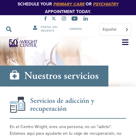
SCHEDULE YOUR
PRIMARY CARE
OR
PSYCHIATRY
APPOINTMENT TODAY.
PORTAL DEL
Español
CARRERA
PACIENTE
Saltar
navegación
Nuestros servicios
Servicios de adicción y
recuperación
En el Centro Wright, eres una persona, no un "adicto".
Estamos aquí para ayudarte en tu viaje de recuperación, no