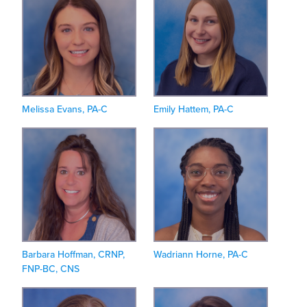
Melissa Evans, PA-C
Emily Hattem, PA-C
Barbara Hoffman, CRNP,
Wadriann Horne, PA-C
FNP-BC, CNS