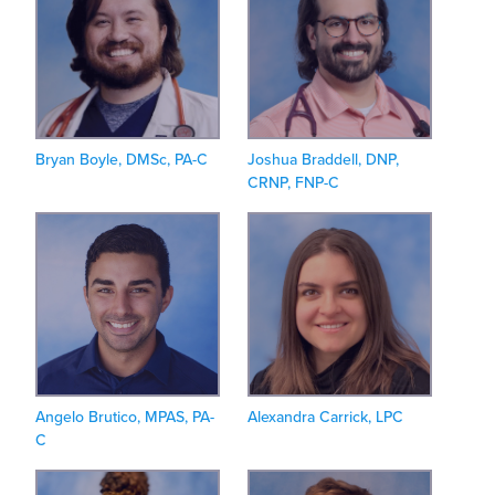
Bryan Boyle, DMSc, PA-C
Joshua Braddell, DNP,
CRNP, FNP-C
Angelo Brutico, MPAS, PA-
Alexandra Carrick, LPC
C