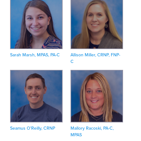
Sarah Marsh, MPAS, PA-C
Allison Miller, CRNP, FNP-
C
Seamus O'Reilly, CRNP
Mallory Racoski, PA-C,
MPAS