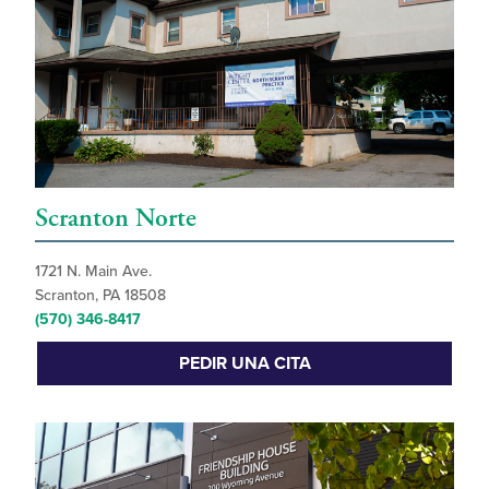
Scranton Norte
1721 N. Main Ave.
Scranton, PA 18508
(570) 346-8417
PEDIR UNA CITA