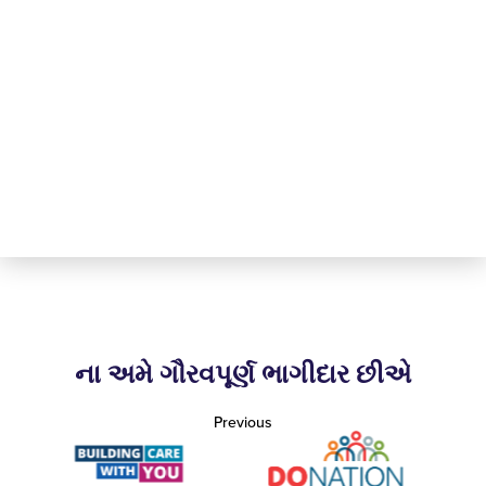
ના અમે ગૌરવપૂર્ણ ભાગીદાર છીએ
Previous