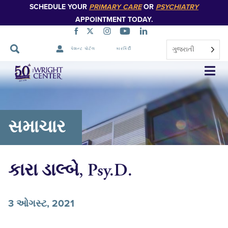
SCHEDULE YOUR
PRIMARY CARE
OR
PSYCHIATRY
APPOINTMENT TODAY.
ગુજરાતી
પેશન્ટ પોર્ટલ
કારકિર્દી
નેવિગેશન
છોડો
સમાચાર
કારા ડાલ્બે, Psy.D.
3 ઓગસ્ટ, 2021