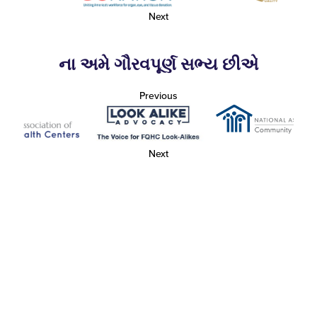
Next
ના અમે ગૌરવપૂર્ણ સભ્ય છીએ
Previous
Next