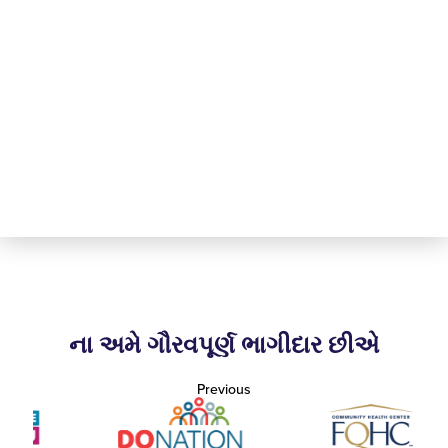
ના અમે ગૌરવપૂર્ણ ભાગીદાર છીએ
Previous