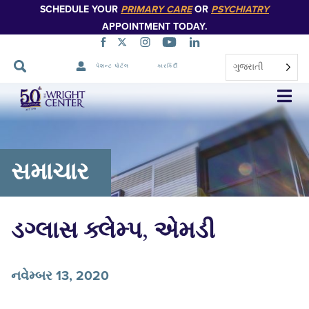
SCHEDULE YOUR
PRIMARY CARE
OR
PSYCHIATRY
APPOINTMENT TODAY.
ગુજરાતી
પેશન્ટ પોર્ટલ
કારકિર્દી
નેવિગેશન
છોડો
સમાચાર
ડગ્લાસ ક્લેમ્પ, એમડી
નવેમ્બર 13, 2020