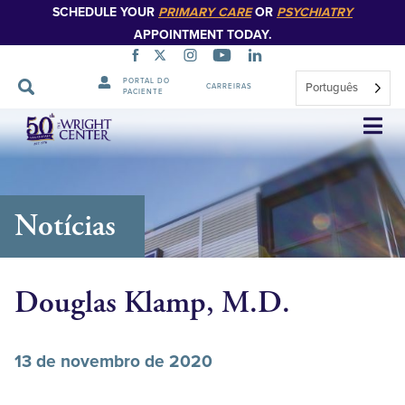
SCHEDULE YOUR
PRIMARY CARE
OR
PSYCHIATRY
APPOINTMENT TODAY.
PORTAL DO
Português
CARREIRAS
PACIENTE
Saltar
navegação
Notícias
Douglas Klamp, M.D.
13 de novembro de 2020