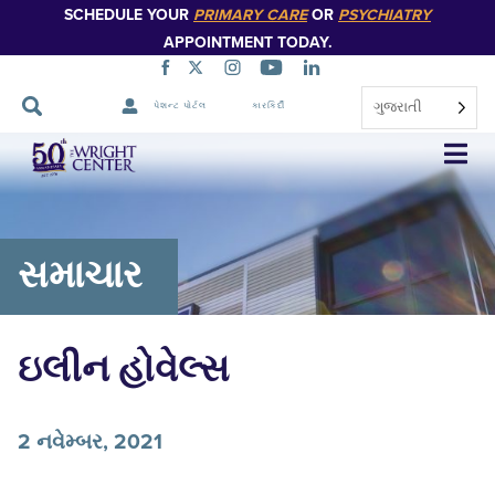
SCHEDULE YOUR
PRIMARY CARE
OR
PSYCHIATRY
APPOINTMENT TODAY.
ગુજરાતી
પેશન્ટ પોર્ટલ
કારકિર્દી
નેવિગેશન
છોડો
સમાચાર
ઇલીન હોવેલ્સ
2 નવેમ્બર, 2021