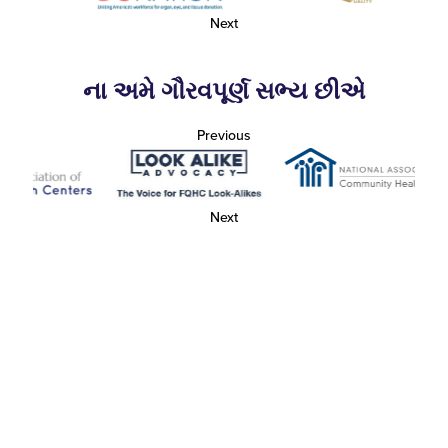
Next
ના અમે ગૌરવપૂર્ણ સભ્ય છીએ
Previous
Next