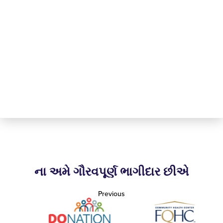
ના અમે ગૌરવપૂર્ણ ભાગીદાર છીએ
Previous