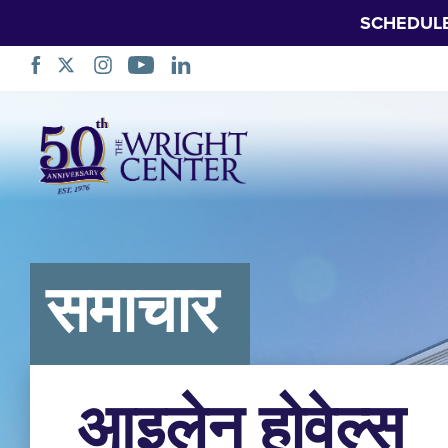
SCHEDUL
नेभिगेसन
स्किप
गर्नुहोस्
समाचार
आइलेन होवेल्स