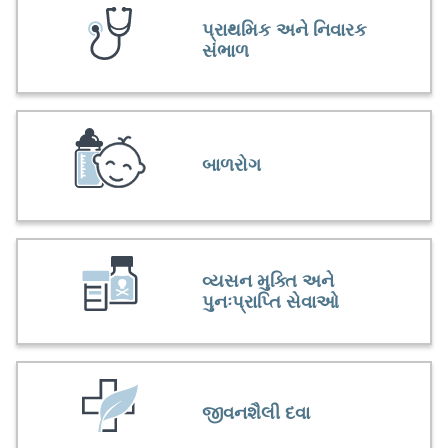
પ્રાથમિક અને નિવારક
સંભાળ
બાળરોગ
વ્યસન મુક્તિ અને
પુનઃપ્રાપ્તિ સેવાઓ
જીવનશૈલી દવા