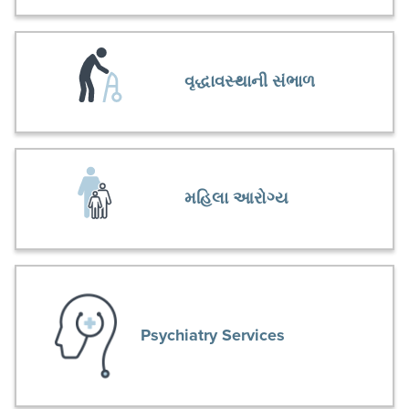
વૃદ્ધાવસ્થાની સંભાળ
મહિલા આરોગ્ય
Psychiatry Services