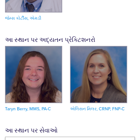
જેમ્સ કોર્ટીસ, એમડી
આ સ્થાન પર અદ્યતન પ્રેક્ટિશનરો
Taryn Berry, MMS, PA-C
એલિસન મિલર, CRNP, FNP-C
આ સ્થાન પર સેવાઓ