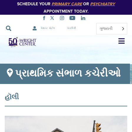
SCHEDULE YOUR
PRIMARY CARE
OR
PSYCHIATRY
APPOINTMENT TODAY.
ગુજરાતી
પેશન્ટ પોર્ટલ
કારકિર્દી
નેવિગેશન
છોડો
પ્રાથમિક સંભાળ કચેરીઓ
હૉલી