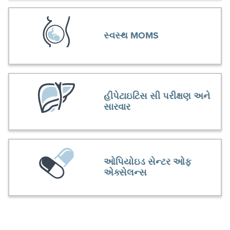
સ્વસ્થ MOMS
હીપેટાઇટિસ સી પરીક્ષણ અને
સારવાર
ઓપિયોઇડ સેન્ટર ઓફ
એક્સેલન્સ