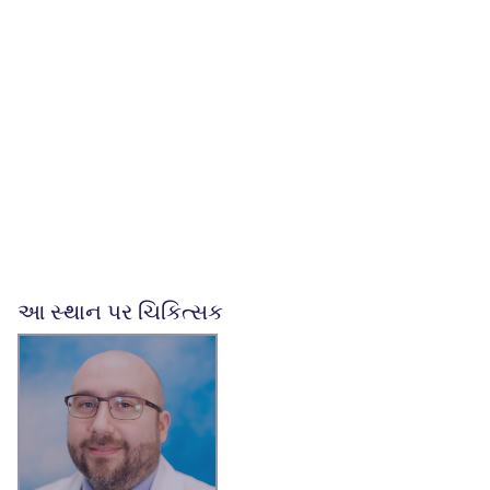
આ સ્થાન પર ચિકિત્સક