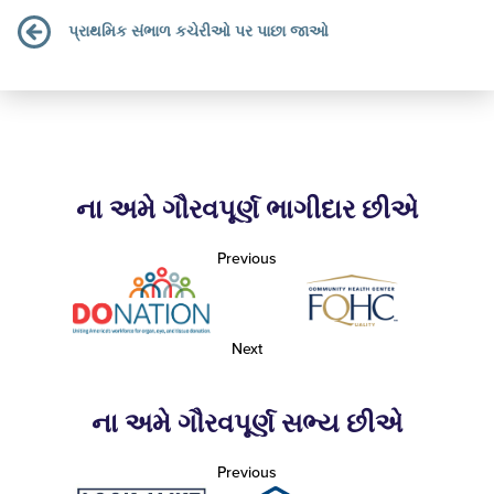
પ્રાથમિક સંભાળ કચેરીઓ પર પાછા જાઓ
ના અમે ગૌરવપૂર્ણ ભાગીદાર છીએ
Previous
Next
ના અમે ગૌરવપૂર્ણ સભ્ય છીએ
Previous