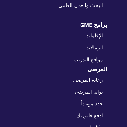
البحث والعمل العلمي
برامج GME
طي
نقل
الإقامات
الزمالات
مواقع التدريب
المرضى
طي
نقل
رعاية المرضى
بوابة المرضى
حدد موعداً
ادفع فاتورتك