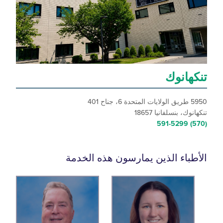
هانوك
40
، بنسلفانيا 18657
باء الذين يمارسون هذه الخدمة