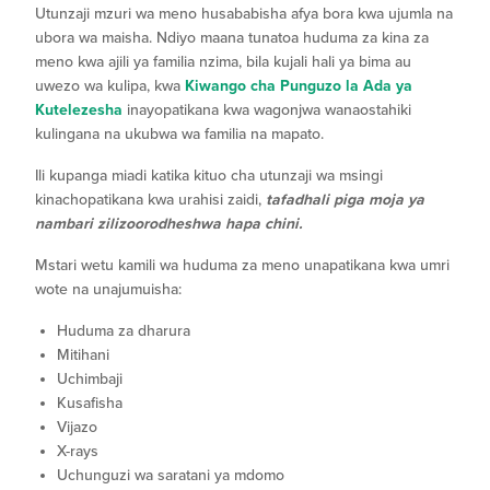
Utunzaji mzuri wa meno husababisha afya bora kwa ujumla na
ubora wa maisha. Ndiyo maana tunatoa huduma za kina za
meno kwa ajili ya familia nzima, bila kujali hali ya bima au
uwezo wa kulipa, kwa
Kiwango cha Punguzo la Ada ya
Kutelezesha
inayopatikana kwa wagonjwa wanaostahiki
kulingana na ukubwa wa familia na mapato.
Ili kupanga miadi katika kituo cha utunzaji wa msingi
kinachopatikana kwa urahisi zaidi,
tafadhali piga moja ya
nambari zilizoorodheshwa hapa chini.
Mstari wetu kamili wa huduma za meno unapatikana kwa umri
wote na unajumuisha:
Huduma za dharura
Mitihani
Uchimbaji
Kusafisha
Vijazo
X-rays
Uchunguzi wa saratani ya mdomo