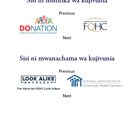
Sisi ni mshirika wa kujivunia
Previous
Next
Sisi ni mwanachama wa kujivunia
Previous
Next