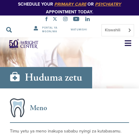
SCHEDULE YOUR
PRIMARY CARE
OR
PSYCHIATRY
APPOINTMENT TODAY.
PORTAL YA
Kiswahili
WATUMISHI
MGONJWA
Ruka
Urambazaji
Huduma zetu
Meno
Timu yetu ya meno inakupa sababu nyingi za kutabasamu.