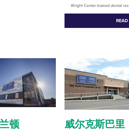
Wright Center-trained dental resi
READ
兰顿
威尔克斯巴里