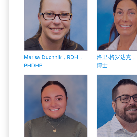
Marisa Duchnik，RDH，
洛里-格罗达克
PHDHP
博士