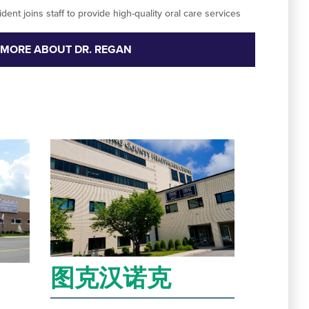
dent joins staff to provide high-quality oral care services
 MORE ABOUT DR. REGAN
图克汉诺克