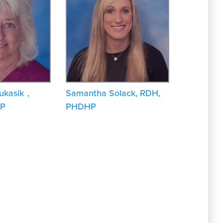
Lukasik，
Samantha Solack, RDH,
P
PHDHP