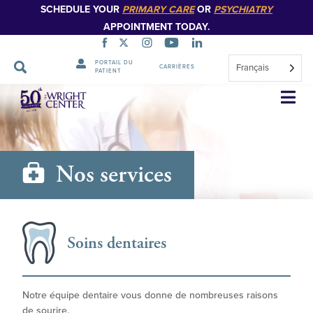
SCHEDULE YOUR
PRIMARY CARE
OR
PSYCHIATRY
APPOINTMENT TODAY.
PORTAIL DU
Français
CARRIÈRES
PATIENT
Sauter
la
navigation
Nos services
Soins dentaires
Notre équipe dentaire vous donne de nombreuses raisons
de sourire.