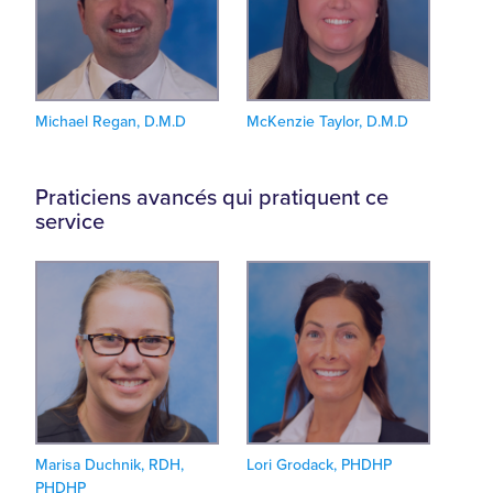
Michael Regan, D.M.D
McKenzie Taylor, D.M.D
Praticiens avancés qui pratiquent ce
service
Marisa Duchnik, RDH,
Lori Grodack, PHDHP
PHDHP