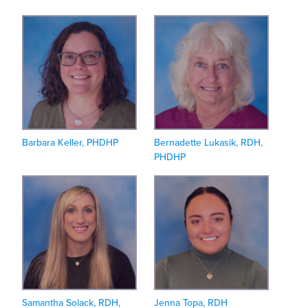
Barbara Keller, PHDHP
Bernadette Lukasik, RDH,
PHDHP
Samantha Solack, RDH,
Jenna Topa, RDH