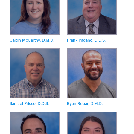
Caitlin McCarthy, D.M.D.
Frank Pagano, D.D.S.
Samuel Prisco, D.D.S.
Ryan Rebar, D.M.D.