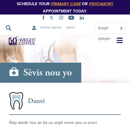
SCHEDULE YOUR
PRIMARY CARE
OR
PSYCHIATRY
APPOINTMENT TODAY.
Kreyòl
PORTAL PASYAN
KARYE
Sote
ayisyen
Navigasyon
Sèvis nou yo
Dantè
Ekip dantè nou an ba ou anpil rezon pou w souri.