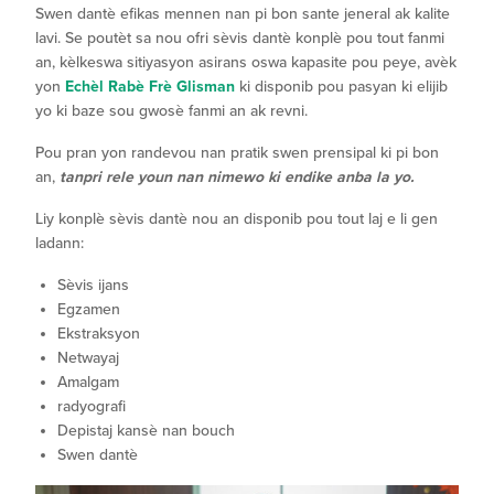
Swen dantè efikas mennen nan pi bon sante jeneral ak kalite
lavi. Se poutèt sa nou ofri sèvis dantè konplè pou tout fanmi
an, kèlkeswa sitiyasyon asirans oswa kapasite pou peye, avèk
yon
Echèl Rabè Frè Glisman
ki disponib pou pasyan ki elijib
yo ki baze sou gwosè fanmi an ak revni.
Pou pran yon randevou nan pratik swen prensipal ki pi bon
an,
tanpri rele youn nan nimewo ki endike anba la yo.
Liy konplè sèvis dantè nou an disponib pou tout laj e li gen
ladann:
Sèvis ijans
Egzamen
Ekstraksyon
Netwayaj
Amalgam
radyografi
Depistaj kansè nan bouch
Swen dantè