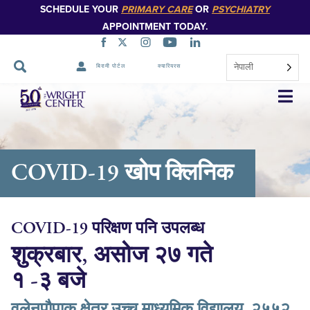
SCHEDULE YOUR
PRIMARY CARE
OR
PSYCHIATRY
APPOINTMENT TODAY.
नेपाली
बिरामी पोर्टल
क्यारियरस
नेभिगेसन
स्किप
गर्नुहोस्
COVID-19 खोप क्लिनिक
COVID-19 परिक्षण पनि उपलब्ध
शुक्रबार, असोज २७ गते
१ -३ बजे
वलेनपौपाक क्षेत्र उच्च माध्यमिक विद्यालय, २५५२