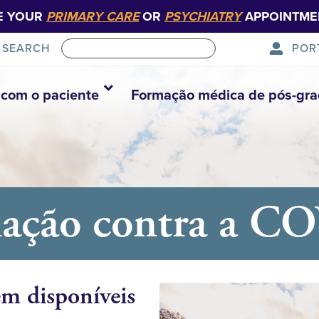
E YOUR
PRIMARY CARE
OR
PSYCHIATRY
APPOINTME
POR
SEARCH
com o paciente
Formação médica de pós-gr
inação contra a 
m disponíveis