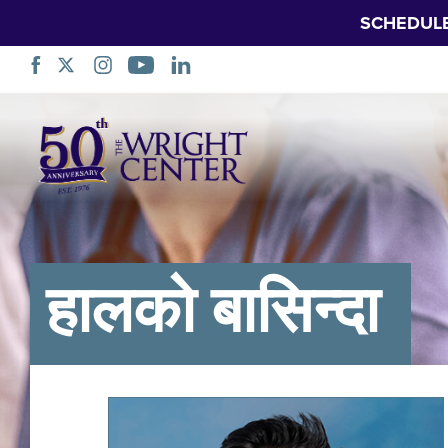
SCHEDUL
नेभिगेसन
स्किप
गर्नुहोस्
हालको बासिन्दा