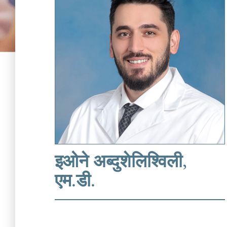
इओने अब्दुशेलिश्विली,
एम.डी.