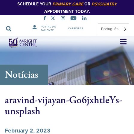
SCHEDULE YOUR
PRIMARY CARE
OR
PSYCHIATRY
APPOINTMENT TODAY.
PORTAL DO
Português
CARREIRAS
PACIENTE
Saltar
navegação
Notícias
aravind-vijayan-Go6jxhtleYs-
unsplash
February 2, 2023