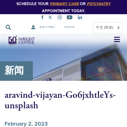
SCHEDULE YOUR
PRIMARY CARE
OR
PSYCHIATRY
APPOINTMENT TODAY.
中文 (简体)
患者门户网站
职业生涯
跳
过
导
航
新闻
aravind-vijayan-Go6jxhtleYs-
unsplash
February 2, 2023