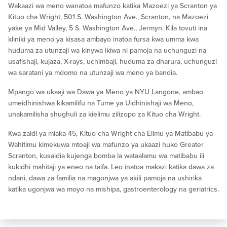
Wakaazi wa meno wanatoa mafunzo katika Mazoezi ya Scranton ya
Kituo cha Wright, 501 S. Washington Ave., Scranton, na Mazoezi
yake ya Mid Valley, 5 S. Washington Ave., Jermyn. Kila tovuti ina
kliniki ya meno ya kisasa ambayo inatoa fursa kwa umma kwa
huduma za utunzaji wa kinywa ikiwa ni pamoja na uchunguzi na
usafishaji, kujaza, X-rays, uchimbaji, huduma za dharura, uchunguzi
wa saratani ya mdomo na utunzaji wa meno ya bandia.
Mpango wa ukaaji wa Dawa ya Meno ya NYU Langone, ambao
umeidhinishwa kikamilifu na Tume ya Uidhinishaji wa Meno,
unakamilisha shughuli za kielimu zilizopo za Kituo cha Wright.
Kwa zaidi ya miaka 45, Kituo cha Wright cha Elimu ya Matibabu ya
Wahitimu kimekuwa mtoaji wa mafunzo ya ukaazi huko Greater
Scranton, kusaidia kujenga bomba la wataalamu wa matibabu ili
kukidhi mahitaji ya eneo na taifa. Leo inatoa makazi katika dawa za
ndani, dawa za familia na magonjwa ya akili pamoja na ushirika
katika ugonjwa wa moyo na mishipa, gastroenterology na geriatrics.