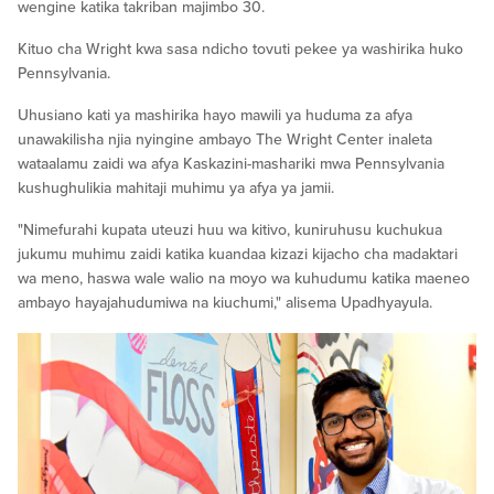
wengine katika takriban majimbo 30.
Kituo cha Wright kwa sasa ndicho tovuti pekee ya washirika huko
Pennsylvania.
Uhusiano kati ya mashirika hayo mawili ya huduma za afya
unawakilisha njia nyingine ambayo The Wright Center inaleta
wataalamu zaidi wa afya Kaskazini-mashariki mwa Pennsylvania
kushughulikia mahitaji muhimu ya afya ya jamii.
"Nimefurahi kupata uteuzi huu wa kitivo, kuniruhusu kuchukua
jukumu muhimu zaidi katika kuandaa kizazi kijacho cha madaktari
wa meno, haswa wale walio na moyo wa kuhudumu katika maeneo
ambayo hayajahudumiwa na kiuchumi," alisema Upadhyayula.