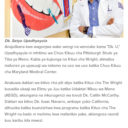
Dk. Satya Upadhyayula
Anajulikana kwa wagonjwa wake wengi na wenzake kama "Dk. U,”
Upadhyayula ni mhitimu wa Chuo Kikuu cha Pittsburgh Shule ya
Tiba ya Meno. Kabla ya kujiunga na Kituo cha Wright, alimaliza
mafunzo ya upasuaji wa mdomo na uso wa uso katika Chuo Kikuu
cha Maryland Medical Center.
Anakuwa daktari wa kitivo cha pili aliye katika Kituo cha The Wright
kusaidia ukaaji wa Elimu ya Juu katika Udaktari Mkuu wa Meno
(AEGD), akiungana na mkurugenzi wa tovuti Dk. Caitlin McCarthy.
Daktari wa kitivo Dk. Isaac Navarro, ambaye yuko California,
alihusika katika kuanzishwa kwa programu katika Kituo cha The
Wright na bado ni muhimu kwa mafanikio yake, akiongoza raundi
kuu karibu kila mwezi.