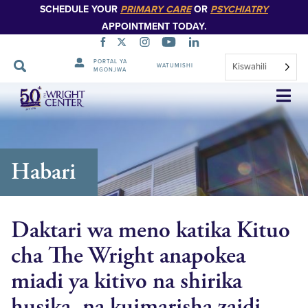
SCHEDULE YOUR
PRIMARY CARE
OR
PSYCHIATRY
APPOINTMENT TODAY.
PORTAL YA
Kiswahili
WATUMISHI
MGONJWA
Ruka
Urambazaji
Habari
Daktari wa meno katika Kituo
cha The Wright anapokea
miadi ya kitivo na shirika
husika, na kuimarisha zaidi