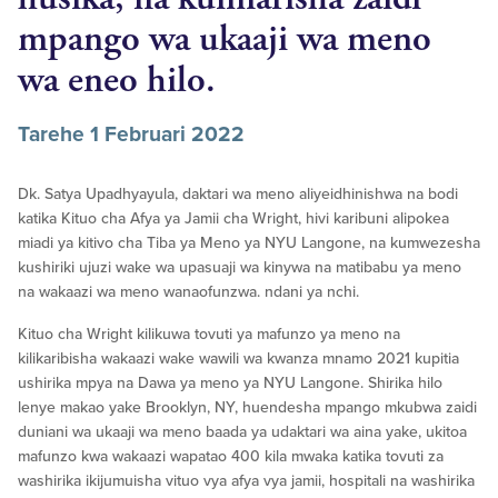
mpango wa ukaaji wa meno
wa eneo hilo.
Tarehe 1 Februari 2022
Dk. Satya Upadhyayula, daktari wa meno aliyeidhinishwa na bodi
katika Kituo cha Afya ya Jamii cha Wright, hivi karibuni alipokea
miadi ya kitivo cha Tiba ya Meno ya NYU Langone, na kumwezesha
kushiriki ujuzi wake wa upasuaji wa kinywa na matibabu ya meno
na wakaazi wa meno wanaofunzwa. ndani ya nchi.
Kituo cha Wright kilikuwa tovuti ya mafunzo ya meno na
kilikaribisha wakaazi wake wawili wa kwanza mnamo 2021 kupitia
ushirika mpya na Dawa ya meno ya NYU Langone. Shirika hilo
lenye makao yake Brooklyn, NY, huendesha mpango mkubwa zaidi
duniani wa ukaaji wa meno baada ya udaktari wa aina yake, ukitoa
mafunzo kwa wakaazi wapatao 400 kila mwaka katika tovuti za
washirika ikijumuisha vituo vya afya vya jamii, hospitali na washirika