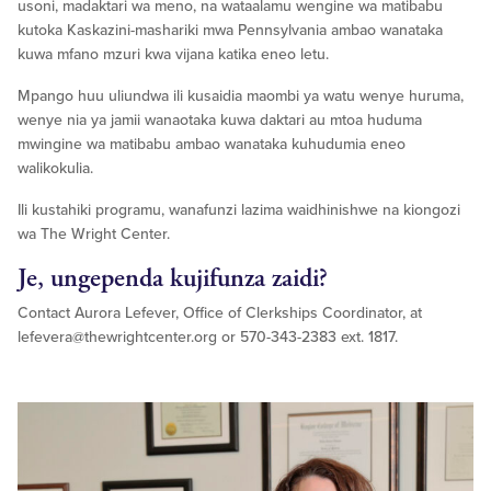
usoni, madaktari wa meno, na wataalamu wengine wa matibabu
kutoka Kaskazini-mashariki mwa Pennsylvania ambao wanataka
kuwa mfano mzuri kwa vijana katika eneo letu.
Mpango huu uliundwa ili kusaidia maombi ya watu wenye huruma,
wenye nia ya jamii wanaotaka kuwa daktari au mtoa huduma
mwingine wa matibabu ambao wanataka kuhudumia eneo
walikokulia.
Ili kustahiki programu, wanafunzi lazima waidhinishwe na kiongozi
wa The Wright Center.
Je, ungependa kujifunza zaidi?
Contact Aurora Lefever, Office of Clerkships Coordinator, at
lefevera@thewrightcenter.org
or 570-343-2383 ext. 1817.