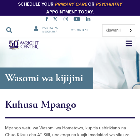
SCHEDULE YOUR
PRIMARY CARE
OR
PSYCHIATRY
APPOINTMENT TODAY.
PORTAL YA
Kiswahili
WATUMISHI
MGONJWA
Ruka
Urambazaji
Wasomi wa kijijini
Kuhusu Mpango
Mpango wetu wa Wasomi wa Hometown, kupitia ushirikiano na
Chuo Kikuu cha AT Still, unalenga na kuajiri madaktari wa siku za