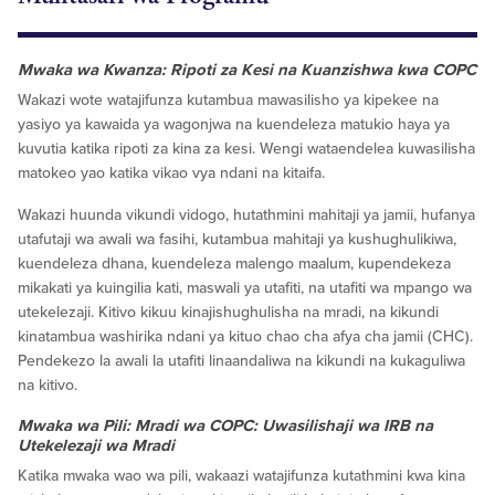
Mwaka wa Kwanza: Ripoti za Kesi na Kuanzishwa kwa COPC
Wakazi wote watajifunza kutambua mawasilisho ya kipekee na
yasiyo ya kawaida ya wagonjwa na kuendeleza matukio haya ya
kuvutia katika ripoti za kina za kesi. Wengi wataendelea kuwasilisha
matokeo yao katika vikao vya ndani na kitaifa.
Wakazi huunda vikundi vidogo, hutathmini mahitaji ya jamii, hufanya
utafutaji wa awali wa fasihi, kutambua mahitaji ya kushughulikiwa,
kuendeleza dhana, kuendeleza malengo maalum, kupendekeza
mikakati ya kuingilia kati, maswali ya utafiti, na utafiti wa mpango wa
utekelezaji. Kitivo kikuu kinajishughulisha na mradi, na kikundi
kinatambua washirika ndani ya kituo chao cha afya cha jamii (CHC).
Pendekezo la awali la utafiti linaandaliwa na kikundi na kukaguliwa
na kitivo.
Mwaka wa Pili: Mradi wa COPC: Uwasilishaji wa IRB na
Utekelezaji wa Mradi
Katika mwaka wao wa pili, wakaazi watajifunza kutathmini kwa kina