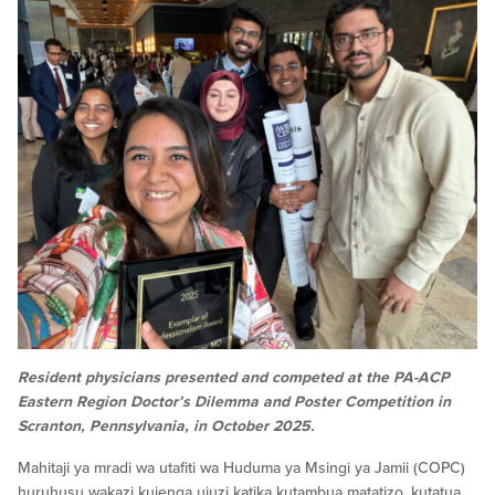
Resident physicians presented and competed at the PA-ACP
Eastern Region Doctor’s Dilemma and Poster Competition in
Scranton, Pennsylvania, in October 2025.
Mahitaji ya mradi wa utafiti wa Huduma ya Msingi ya Jamii (COPC)
huruhusu wakazi kujenga ujuzi katika kutambua matatizo, kutatua