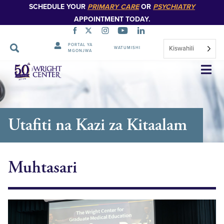
SCHEDULE YOUR
PRIMARY CARE
OR
PSYCHIATRY
APPOINTMENT TODAY.
PORTAL YA
Kiswahili
WATUMISHI
MGONJWA
Ruka
Urambazaji
Utafiti na Kazi za Kitaalam
Muhtasari