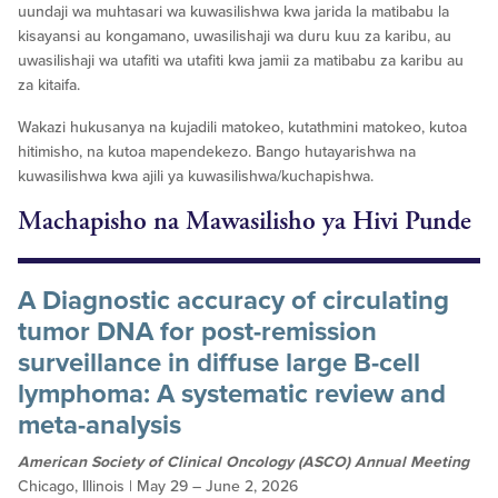
uundaji wa muhtasari wa kuwasilishwa kwa jarida la matibabu la
kisayansi au kongamano, uwasilishaji wa duru kuu za karibu, au
uwasilishaji wa utafiti wa utafiti kwa jamii za matibabu za karibu au
za kitaifa.
Wakazi hukusanya na kujadili matokeo, kutathmini matokeo, kutoa
hitimisho, na kutoa mapendekezo. Bango hutayarishwa na
kuwasilishwa kwa ajili ya kuwasilishwa/kuchapishwa.
Machapisho na Mawasilisho ya Hivi Punde
A Diagnostic accuracy of circulating
tumor DNA for post-remission
surveillance in diffuse large B-cell
lymphoma: A systematic review and
meta-analysis
American Society of Clinical Oncology (ASCO) Annual Meeting
Chicago, Illinois | May 29 – June 2, 2026