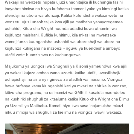
Wakaaji na wenzetu hupata ujuzi unaohitajika ili kuchangia fasihi
inayoheshimiwa na hivyo kufahamu thamani yake ya kimsingi katika
utendaji na ubora wa utunzaji. Katika kufundisha wakazi wetu na
wenzetu ujuzi unaohitajika kwa ajili ya matibabu yanayotegemea
ushahidi, Kituo cha Wright huunda udadisi kuwa uthamini wa
kujifunza maishani. Kufikia kuhitimu, kila mkazi na mwenzake
wamejifunza kuunganisha ushahidi wa uboreshaji wa ubora na
kujifunza kulingana na mazoezi - nguvu ya kuendesha ambayo
utafiti wote huanzishwa na kuchunguzwa.
Majukumu ya uongozi wa Shughuli ya Kisomi yameundwa kwa ajili
ya wakazi kujaza ambao wana uzoefu katika utafiti, uwasilishaji/
uchapishaji, na aina nyinginezo za ufadhili wa masomo. Viongozi
hawa hufanya kama kiunganishi kati ya mkazi na shirika la wenzao,
kitivo cha programu, na usimamizi wa GME ili kusaidia maendeleo
na kushiriki shughuli za kitaaluma katika Kituo cha Wright cha Elimu
ya Uzamili ya Matibabu. Kamati hiyo kwa sasa inajumuisha mkazi
mkuu mmoja wa shughuli za kielimu na viongozi wawili wakaazi.