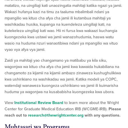
matatizo, na uingiliaji kati unaozingatia mahitaji katika ngazi ya jamii.
Wakazi hufanya kazi na timu za taaluma mbalimbali ndani ya
mpangilio wa kituo cha afya cha jamii ili kutambua mahitaji ya
washikadau husika, kupanga na kuendeleza uingiliaji kati, na
kutekeleza uingiliaji kati wao. Hii ni fursa kwa wakaazi kuchangia
kuongezeka kwa ustawi wa jamii wanazohudumia, haswa watu
wasio na huduma nzuri wanaotibiwa ndani ya mpangilio wa vituo
vyao vya afya vya jamii.
Zaidi ya mahitaji yao changamano ya matibabu ya kila siku,
wagonjwa wa kituo cha afya cha jamii kwa kawaida hukabiliana na
changamoto za kijamii na kijamii ambazo zinaweza kushughulikiwa
kwa ushirikiano na washikadau wa jamii. Katika modeli ya COPC,
watendaji wanaweza kuongeza ushirikiano wa jamii ili kuimarisha
huduma ya wagonjwa na kusababisha kuongezeka kwa ubora.
View
Institutional Review Board
to learn more about the Wright
Center for Graduate Medical Education IRB (WCGME-IRB).
Please
reach out to
research@thewrightcenter.org
with any questions.
Muhtasari wa Programu