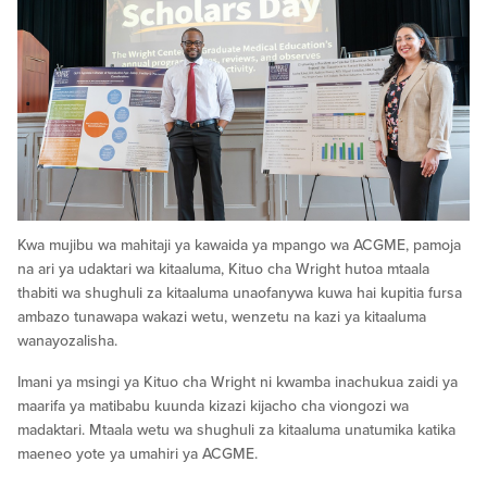
Kwa mujibu wa mahitaji ya kawaida ya mpango wa ACGME, pamoja
na ari ya udaktari wa kitaaluma, Kituo cha Wright hutoa mtaala
thabiti wa shughuli za kitaaluma unaofanywa kuwa hai kupitia fursa
ambazo tunawapa wakazi wetu, wenzetu na kazi ya kitaaluma
wanayozalisha.
Imani ya msingi ya Kituo cha Wright ni kwamba inachukua zaidi ya
maarifa ya matibabu kuunda kizazi kijacho cha viongozi wa
madaktari. Mtaala wetu wa shughuli za kitaaluma unatumika katika
maeneo yote ya umahiri ya ACGME.