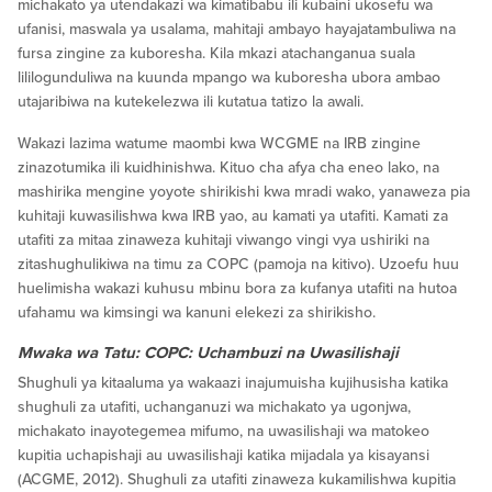
michakato ya utendakazi wa kimatibabu ili kubaini ukosefu wa
ufanisi, maswala ya usalama, mahitaji ambayo hayajatambuliwa na
fursa zingine za kuboresha. Kila mkazi atachanganua suala
lililogunduliwa na kuunda mpango wa kuboresha ubora ambao
utajaribiwa na kutekelezwa ili kutatua tatizo la awali.
Wakazi lazima watume maombi kwa WCGME na IRB zingine
zinazotumika ili kuidhinishwa. Kituo cha afya cha eneo lako, na
mashirika mengine yoyote shirikishi kwa mradi wako, yanaweza pia
kuhitaji kuwasilishwa kwa IRB yao, au kamati ya utafiti. Kamati za
utafiti za mitaa zinaweza kuhitaji viwango vingi vya ushiriki na
zitashughulikiwa na timu za COPC (pamoja na kitivo). Uzoefu huu
huelimisha wakazi kuhusu mbinu bora za kufanya utafiti na hutoa
ufahamu wa kimsingi wa kanuni elekezi za shirikisho.
Mwaka wa Tatu: COPC: Uchambuzi na Uwasilishaji
Shughuli ya kitaaluma ya wakaazi inajumuisha kujihusisha katika
shughuli za utafiti, uchanganuzi wa michakato ya ugonjwa,
michakato inayotegemea mifumo, na uwasilishaji wa matokeo
kupitia uchapishaji au uwasilishaji katika mijadala ya kisayansi
(ACGME, 2012). Shughuli za utafiti zinaweza kukamilishwa kupitia