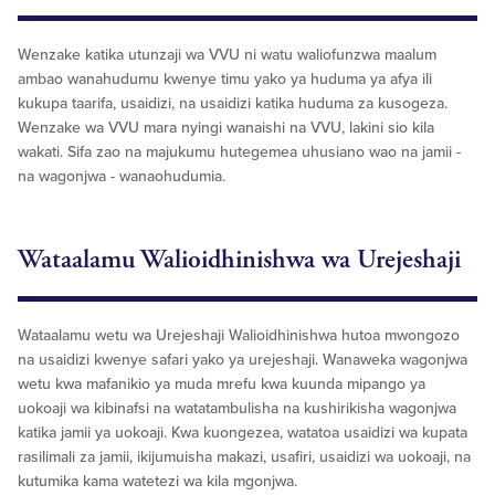
Wenzake katika utunzaji wa VVU ni watu waliofunzwa maalum
ambao wanahudumu kwenye timu yako ya huduma ya afya ili
kukupa taarifa, usaidizi, na usaidizi katika huduma za kusogeza.
Wenzake wa VVU mara nyingi wanaishi na VVU, lakini sio kila
wakati. Sifa zao na majukumu hutegemea uhusiano wao na jamii -
na wagonjwa - wanaohudumia.
Wataalamu Walioidhinishwa wa Urejeshaji
Wataalamu wetu wa Urejeshaji Walioidhinishwa hutoa mwongozo
na usaidizi kwenye safari yako ya urejeshaji. Wanaweka wagonjwa
wetu kwa mafanikio ya muda mrefu kwa kuunda mipango ya
uokoaji wa kibinafsi na watatambulisha na kushirikisha wagonjwa
katika jamii ya uokoaji. Kwa kuongezea, watatoa usaidizi wa kupata
rasilimali za jamii, ikijumuisha makazi, usafiri, usaidizi wa uokoaji, na
kutumika kama watetezi wa kila mgonjwa.