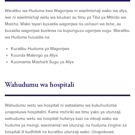
Waratibu wa Huduma kwa Wagonjwa ni waelimishaji wako wa afya,
iwe ni waelimishaji wetu wa kisukari au timu ya Tiba ya Mtindo wa
Maisha. Wako tayari kusaidia wagonjwa na ushauri wa lishe, au
kusaidia wagonjwa kuelewa na kupunguza ugonjwa sugu. Waratibu
wa Huduma husaidia na:
Kuratibu Huduma ya Wagonjwa
Kuunda Malengo ya Afya
Kusimamia Masharti Sugu ya Afya
Wahudumu wa hospitali
Wahudumu wetu wa hospitali ni wataalamu wa kukuhudumia
unapokuwa hospitalini. Kama mshiriki wa timu yako ya utunzaji,
wahudumu wetu wa hospitali hufanya kazi na mtoaji wako wa
huduma ya msingi, wasimamizi wa utunzaji, na huduma zingine za
hospitali ili kudhibiti na kuratibu utunzaji wako. Unapokuwa