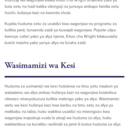
Utunzaji wa wagonjwa katika Kituo cha Wright unaenea zaidi ya
kuta zetu na hadi katika vitongoji na jumuiya ambapo familia zetu
huishi, kufanya kazi na kwenda shule.
Kupitia huduma zetu za usaidizi kwa wagonjwa na programu za
kufikia jamii, tunaenda zaidi ya kuwajali wagonjwa. Popote ulipo
kwenye safari yako ya afya njema, Kituo cha Wright kitakusaidia
kuishi maisha yako yenye afya na furaha zaidi.
Wasimamizi wa Kesi
Huduma za usimamizi wa kesi hutolewa na timu yetu maalum ya
wataalamu wa afya ambao hufanya kazi na wagonjwa kutambua
vikwazo vinavyokuzuia kufikia malengo yako ya afya. Wasimamizi
wetu wa kesi hufanya kazi kwa karibu na timu zetu za afya ya
matibabu na tabia, huku wakitoa usaidizi na mwongozo kwa
wagonjwa inapokuja suala la utoaji wa huduma za afya, huku
wakitambua na kuratibu rasilimali za jamii ili kutoa huduma za afya