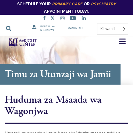
SCHEDULE YOUR
PRIMARY CARE
OR
PSYCHIATRY
APPOINTMENT TODAY.
PORTAL YA
Kiswahili
WATUMISHI
MGONJWA
Ruka
Urambazaji
Timu za Utunzaji wa Jamii
Huduma za Msaada wa
Wagonjwa