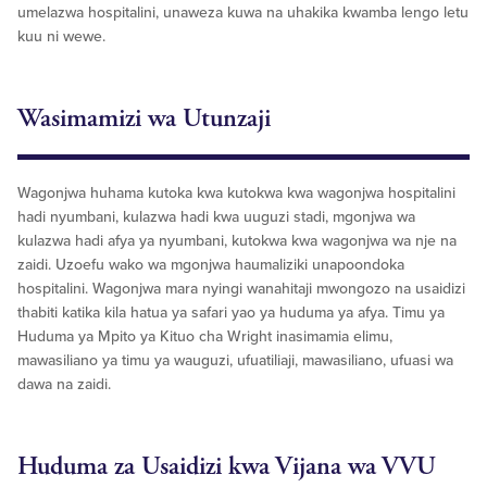
umelazwa hospitalini, unaweza kuwa na uhakika kwamba lengo letu
kuu ni wewe.
Wasimamizi wa Utunzaji
Wagonjwa huhama kutoka kwa kutokwa kwa wagonjwa hospitalini
hadi nyumbani, kulazwa hadi kwa uuguzi stadi, mgonjwa wa
kulazwa hadi afya ya nyumbani, kutokwa kwa wagonjwa wa nje na
zaidi. Uzoefu wako wa mgonjwa haumaliziki unapoondoka
hospitalini. Wagonjwa mara nyingi wanahitaji mwongozo na usaidizi
thabiti katika kila hatua ya safari yao ya huduma ya afya. Timu ya
Huduma ya Mpito ya Kituo cha Wright inasimamia elimu,
mawasiliano ya timu ya wauguzi, ufuatiliaji, mawasiliano, ufuasi wa
dawa na zaidi.
Huduma za Usaidizi kwa Vijana wa VVU