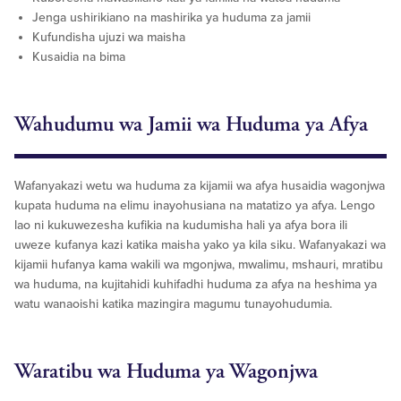
Jenga ushirikiano na mashirika ya huduma za jamii
Kufundisha ujuzi wa maisha
Kusaidia na bima
Wahudumu wa Jamii wa Huduma ya Afya
Wafanyakazi wetu wa huduma za kijamii wa afya husaidia wagonjwa
kupata huduma na elimu inayohusiana na matatizo ya afya. Lengo
lao ni kukuwezesha kufikia na kudumisha hali ya afya bora ili
uweze kufanya kazi katika maisha yako ya kila siku. Wafanyakazi wa
kijamii hufanya kama wakili wa mgonjwa, mwalimu, mshauri, mratibu
wa huduma, na kujitahidi kuhifadhi huduma za afya na heshima ya
watu wanaoishi katika mazingira magumu tunayohudumia.
Waratibu wa Huduma ya Wagonjwa