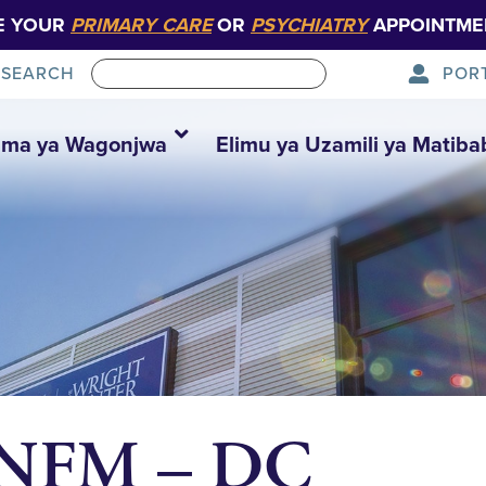
E YOUR
PRIMARY CARE
OR
PSYCHIATRY
APPOINTME
POR
SEARCH
ma ya Wagonjwa
Elimu ya Uzamili ya Matiba
– NFM – DC