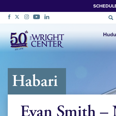
SCHEDUL
Ruka
Hudu
Urambazaji
Habari
Evan Smith 