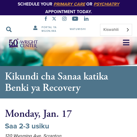
SCHEDULE YOUR
PRIMARY CARE
OR
PSYCHIATRY
APPOINTMENT TODAY.
PORTAL YA
Kiswahili
WATUMISHI
MGONJWA
Ruka
Urambazaji
Kikundi cha Sanaa katika
Benki ya Recovery
Monday, Jan. 17
Saa 2-3 usiku
120 Wyoming Ave, Scranton