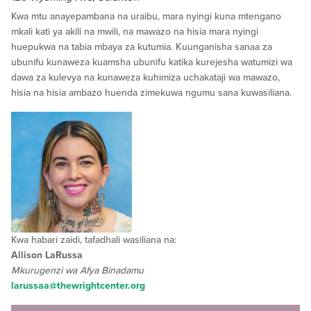
Kwa mtu anayepambana na uraibu, mara nyingi kuna mtengano
mkali kati ya akili na mwili, na mawazo na hisia mara nyingi
huepukwa na tabia mbaya za kutumia. Kuunganisha sanaa za
ubunifu kunaweza kuamsha ubunifu katika kurejesha watumizi wa
dawa za kulevya na kunaweza kuhimiza uchakataji wa mawazo,
hisia na hisia ambazo huenda zimekuwa ngumu sana kuwasiliana.
Kwa habari zaidi, tafadhali wasiliana na:
Allison LaRussa
Mkurugenzi wa Afya Binadamu
larussaa@thewrightcenter.org