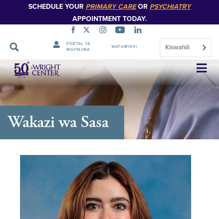
SCHEDULE YOUR
PRIMARY CARE
OR
PSYCHIATRY
APPOINTMENT TODAY.
PORTAL YA
Kiswahili
WATUMISHI
MGONJWA
Ruka
Urambazaji
Wakazi wa Sasa