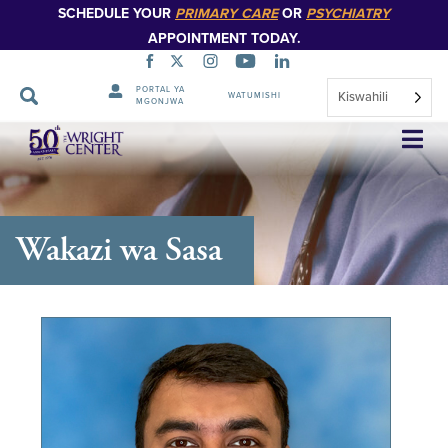
SCHEDULE YOUR
PRIMARY CARE
OR
PSYCHIATRY
APPOINTMENT TODAY.
PORTAL YA
Kiswahili
WATUMISHI
MGONJWA
Ruka
Urambazaji
Wakazi wa Sasa