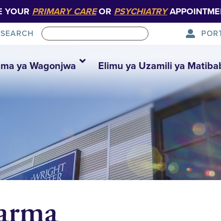
E YOUR
PRIMARY CARE
OR
PSYCHIATRY
APPOINTME
POR
SEARCH
ma ya Wagonjwa
Elimu ya Uzamili ya Matiba
harma