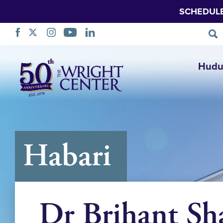
SCHEDUL
Ruka
Hudu
Urambazaji
Habari
Dr Brihant S