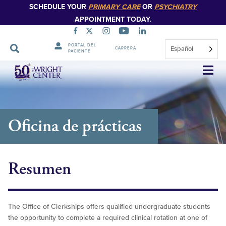
SCHEDULE YOUR
PRIMARY CARE
OR
PSYCHIATRY
APPOINTMENT TODAY.
PORTAL DEL
Español
CARRERA
PACIENTE
Saltar
navegación
Oficina de prácticas
Resumen
The Office of Clerkships offers qualified undergraduate students
the opportunity to complete a required clinical rotation at one of