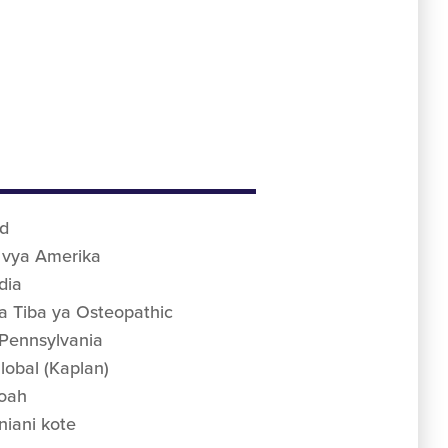
d
 vya Amerika
dia
a Tiba ya Osteopathic
 Pennsylvania
obal (Kaplan)
oah
iani kote