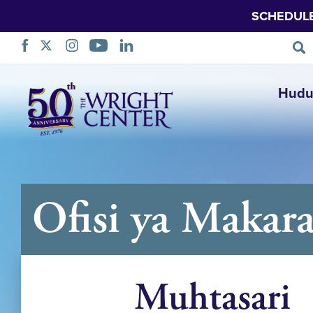
SCHEDUL
Ruka
Hudu
Urambazaji
Ofisi ya Makar
Muhtasari