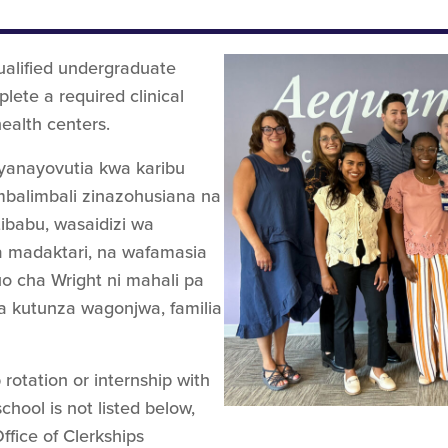
qualified undergraduate
lete a required clinical
health centers.
 yanayovutia kwa karibu
balimbali zinazohusiana na
ibabu, wasaidizi wa
a madaktari, na wafamasia
uo cha Wright ni mahali pa
a kutunza wagonjwa, familia
p rotation or internship with
chool is not listed below,
ffice of Clerkships