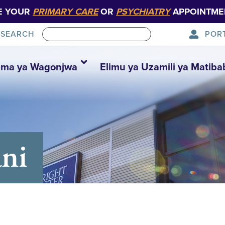
E YOUR
PRIMARY CARE
OR
PSYCHIATRY
APPOINTME
POR
SEARCH
ma ya Wagonjwa
Elimu ya Uzamili ya Matiba
ani