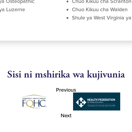
 ya Osteopathic
Chuo Kikuu cha Scranton
ya Luzerne
Chuo Kikuu cha Walden
Shule ya West Virginia ya
Sisi ni mshirika wa kujivunia
Previous
Next