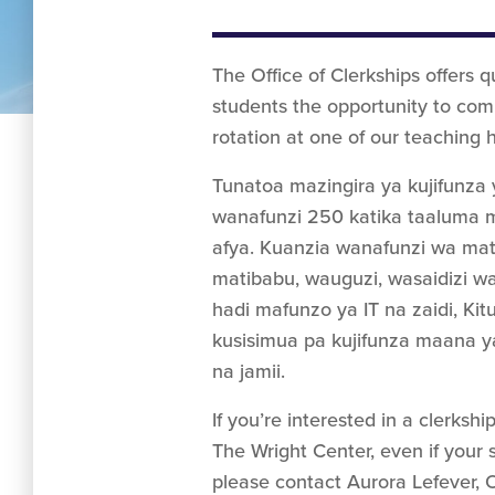
The Office of Clerkships offers 
students the opportunity to comp
rotation at one of our teaching 
Tunatoa mazingira ya kujifunza
wanafunzi 250 katika taaluma m
afya. Kuanzia wanafunzi wa mat
matibabu, wauguzi, wasaidizi w
hadi mafunzo ya IT na zaidi, Kit
kusisimua pa kujifunza maana y
na jamii.
If you’re interested in a clerkshi
The Wright Center, even if your s
please contact Aurora Lefever, O