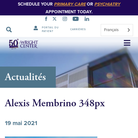
SCHEDULE YOUR
PRIMARY CARE
OR
PSYCHIATRY
APPOINTMENT TODAY.
PORTAIL DU
Français
CARRIÈRES
PATIENT
Sauter
la
navigation
Actualités
Alexis Membrino 348px
19 mai 2021