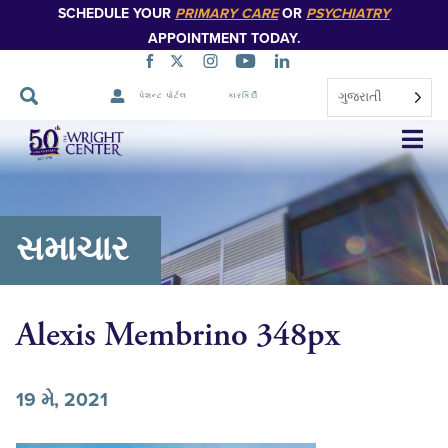
SCHEDULE YOUR
PRIMARY CARE
OR
PSYCHIATRY
APPOINTMENT TODAY.
ગુજરાતી
પેશન્ટ પોર્ટલ
કારકિર્દી
નેવિગેશન
છોડો
સમાચાર
Alexis Membrino 348px
19 મે, 2021