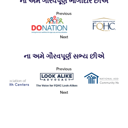
ના અમે ગૌરવપૂર્ણ ભાગીદાર છીએ
Previous
Next
ના અમે ગૌરવપૂર્ણ સભ્ય છીએ
Previous
Next