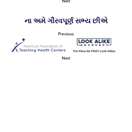
Next
ના અમે ગૌરવપૂર્ણ સભ્ય છીએ
Previous
Next