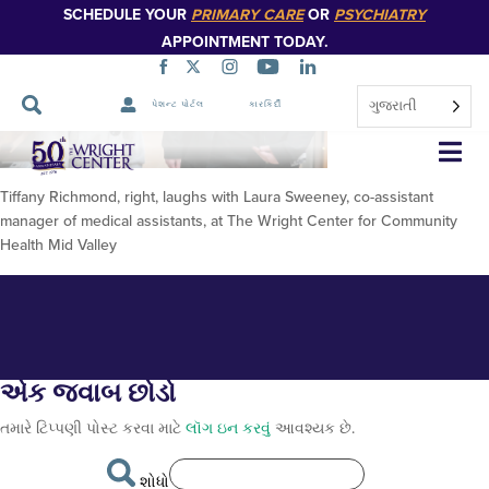
SCHEDULE YOUR
PRIMARY CARE
OR
PSYCHIATRY
APPOINTMENT TODAY.
ગુજરાતી
પેશન્ટ પોર્ટલ
કારકિર્દી
FOR PUBLICATION Tiffany
નેવિગેશન
છોડો
R1
Tiffany Richmond, right, laughs with Laura Sweeney, co-assistant
manager of medical assistants, at The Wright Center for Community
Health Mid Valley
એક જવાબ છોડો
તમારે ટિપ્પણી પોસ્ટ કરવા માટે
લૉગ ઇન કરવું
આવશ્યક છે.
શોધો