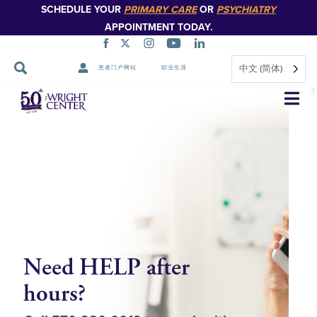
SCHEDULE YOUR
PRIMARY CARE
OR
PSYCHIATRY
APPOINTMENT TODAY.
1
中文 (简体)
患者门户网站
职业生涯
2
跳
3
过
导
航
Need HELP after
P
hours?
O