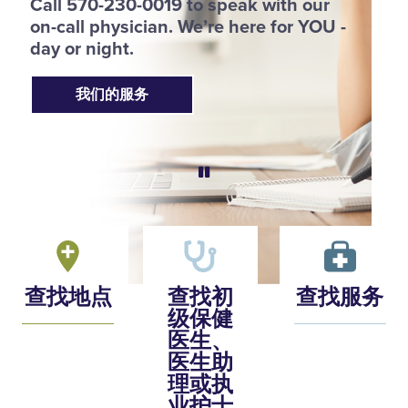
Call 570-230-0019 to speak with our
p
on-call physician. We’re here for YOU -
h
day or night.
我们的服务
查找地点
查找初
查找服务
级保健
医生、
医生助
理或执
业护士